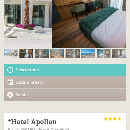
Descrizione
Listino prezzi
Servizi




*Hotel Apollon
Rruga (Via) Mitat Hoxha, * Saranda