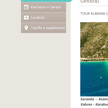
General
Partenze + Servizi
TOUR ALBANIA C
inclusi
Località
Tariffe e suplementi
Saranda – Ksami
Valona – Karab