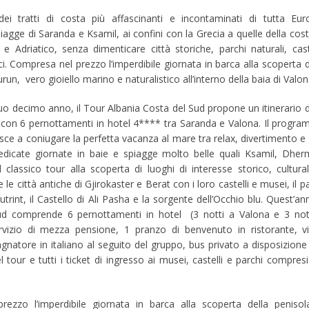
ei tratti di costa più affascinanti e incontaminati di tutta Eur
agge di Saranda e Ksamil, ai confini con la Grecia a quelle della cost
 e Adriatico, senza dimenticare città storiche, parchi naturali, caste
i. Compresa nel prezzo l’imperdibile giornata in barca alla scoperta d
run, vero gioiello marino e naturalistico all’interno della baia di Valon
uo decimo anno, il Tour Albania Costa del Sud propone un itinerario d
i con 6 pernottamenti in hotel 4**** tra Saranda e Valona. Il progr
esce a coniugare la perfetta vacanza al mare tra relax, divertimento e 
edicate giornate in baie e spiagge molto belle quali Ksamil, Dher
 classico tour alla scoperta di luoghi di interesse storico, cultura
 le città antiche di Gjirokaster e Berat con i loro castelli e musei, il p
trint, il Castello di Ali Pasha e la sorgente dell’Occhio blu. Quest’ann
ud comprende 6 pernottamenti in hotel (3 notti a Valona e 3 not
vizio di mezza pensione, 1 pranzo di benvenuto in ristorante, vi
natore in italiano al seguito del gruppo, bus privato a disposizione
l tour e tutti i ticket di ingresso ai musei, castelli e parchi compresi
ezzo l’imperdibile giornata in barca alla scoperta della penisol