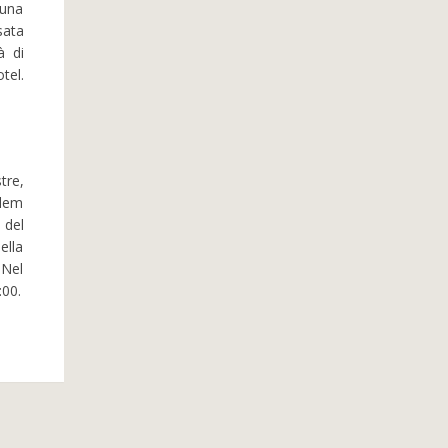
 una
sata
à di
tel.
tre,
alem
 del
ella
 Nel
:00.