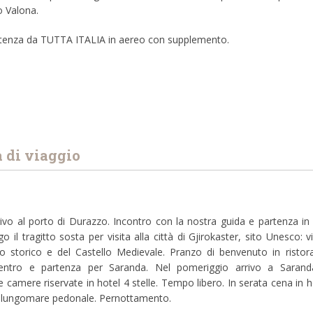
o Valona.
artenza da TUTTA ITALIA in aereo con supplemento.
di viaggio
rivo al porto di Durazzo. Incontro con la nostra guida e partenza in
 il tragitto sosta per visita alla città di Gjirokaster, sito Unesco: vi
ro storico e del Castello Medievale. Pranzo di benvenuto in ristor
 centro e partenza per Saranda. Nel pomeriggio arrivo a Saran
 camere riservate in hotel 4 stelle. Tempo libero. In serata cena in h
l lungomare pedonale. Pernottamento.