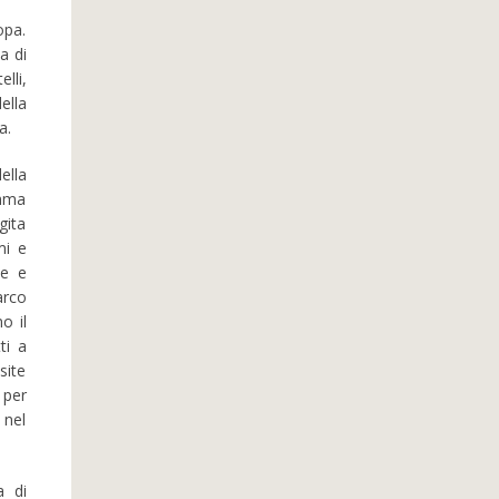
opa.
a di
lli,
ella
a.
ella
amma
gita
mi e
le e
arco
o il
ti a
site
 per
 nel
a di