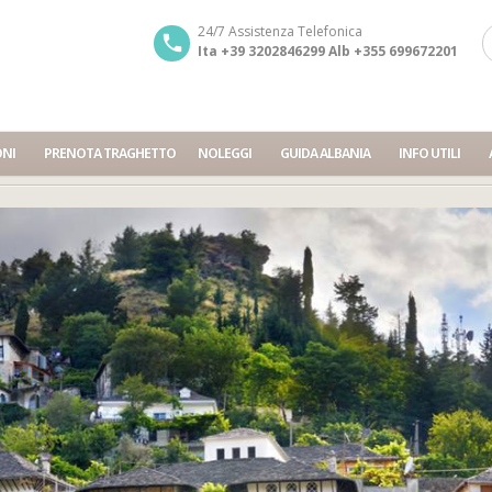
24/7 Assistenza Telefonica
Ita +39 3202846299 Alb +355 699672201
ONI
PRENOTA TRAGHETTO
NOLEGGI
GUIDA ALBANIA
INFO UTILI