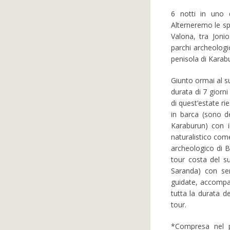
6 notti in uno d
Alterneremo le spi
Valona, tra Jonio
parchi archeologic
penisola di Karabu
Giunto ormai al s
durata di 7 giorn
di quest’estate ri
in barca (sono d
Karaburun) con il
naturalistico come
archeologico di Bu
tour costa del s
Saranda) con ser
guidate, accompag
tutta la durata de
tour.
*Compresa nel pr