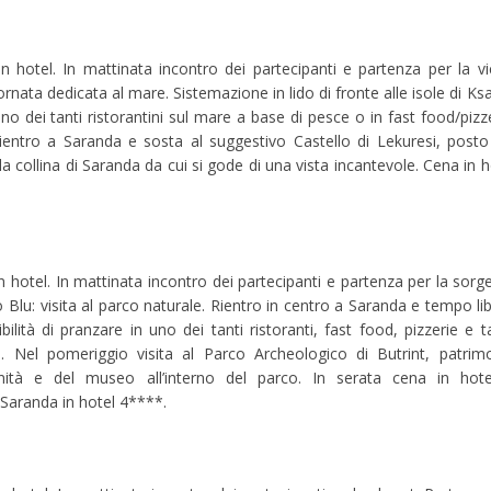
n hotel. In mattinata incontro dei partecipanti e partenza per la vi
rnata dedicata al mare. Sistemazione in lido di fronte alle isole di Ksa
no dei tanti ristorantini sul mare a base di pesce o in fast food/pizze
ientro a Saranda e sosta al suggestivo Castello di Lekuresi, posto
la collina di Saranda da cui si gode di una vista incantevole. Cena in h
n hotel. In mattinata incontro dei partecipanti e partenza per la sorg
o Blu: visita al parco naturale. Rientro in centro a Saranda e tempo li
ilità di pranzare in uno dei tanti ristoranti, fast food, pizzerie e t
. Nel pomeriggio visita al Parco Archeologico di Butrint, patrim
nità e del museo all’interno del parco. In serata cena in hot
Saranda in hotel 4****.