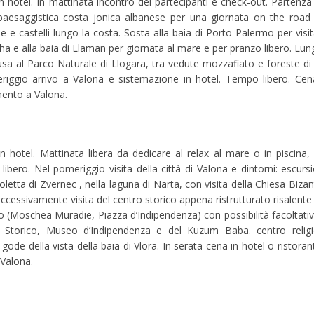
n hotel. In mattinata incontro dei partecipanti e check-out. Partenza
paesaggistica costa jonica albanese per una giornata on the road 
e e castelli lungo la costa. Sosta alla baia di Porto Palermo per visit
sha e alla baia di Llaman per giornata al mare e per pranzo libero. Lung
usa al Parco Naturale di Llogara, tra vedute mozzafiato e foreste di 
eriggio arrivo a Valona e sistemazione in hotel. Tempo libero. Cen
mento a Valona.
n hotel. Mattinata libera da dedicare al relax al mare o in piscina, 
libero. Nel pomeriggio visita della città di Valona e dintorni: escurs
soletta di Zvernec , nella laguna di Narta, con visita della Chiesa Bizan
ccessivamente visita del centro storico appena ristrutturato risalente 
to (Moschea Muradie, Piazza d’Indipendenza) con possibilità facoltativ
o Storico, Museo d’Indipendenza e del Kuzum Baba. centro relig
 gode della vista della baia di Vlora. In serata cena in hotel o ristoran
Valona.