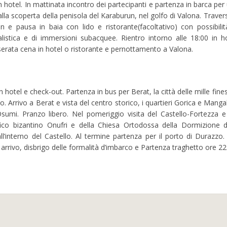
 hotel. In mattinata incontro dei partecipanti e partenza in barca per
lla scoperta della penisola del Karaburun, nel golfo di Valona. Traver
n e pausa in baia con lido e ristorante(facoltativo) con possibilit
listica e di immersioni subacquee. Rientro intorno alle 18:00 in ho
serata cena in hotel o ristorante e pernottamento a Valona.
 hotel e check-out. Partenza in bus per Berat, la città delle mille fines
. Arrivo a Berat e vista del centro storico, i quartieri Gorica e Mang
Osumi. Pranzo libero. Nel pomeriggio visita del Castello-Fortezza e
co bizantino Onufri e della Chiesa Ortodossa della Dormizione d
all’interno del Castello. Al termine partenza per il porto di Durazzo.
arrivo, disbrigo delle formalità d’imbarco e Partenza traghetto ore 22