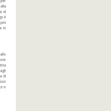
 per
alla
a al
o il
pini
a in
allo
ione
tina
agli
a di
ioso
te e