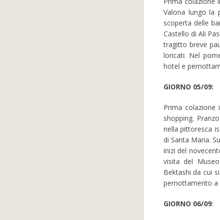
Prima colazione i
Valona lungo la 
scoperta delle bai
Castello di Ali Pa
tragitto breve pa
loricati. Nel pom
hotel e pernotta
GIORNO 05/09:
Prima colazione i
shopping. Pranzo 
nella pittoresca i
di Santa Maria. Su
inizi del novecen
visita del Muse
Bektashi da cui si
pernottamento a 
GIORNO 06/09
: