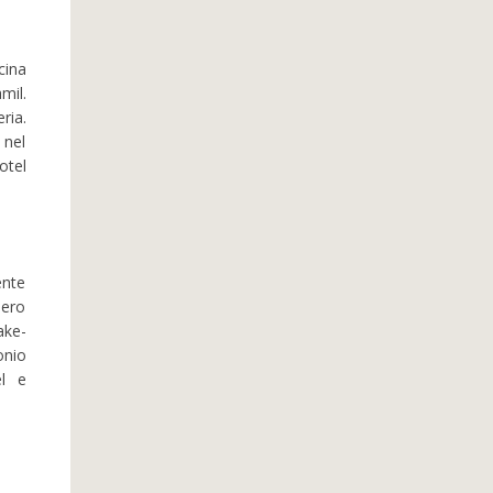
cina
mil.
ria.
 nel
otel
ente
bero
ake-
onio
el e