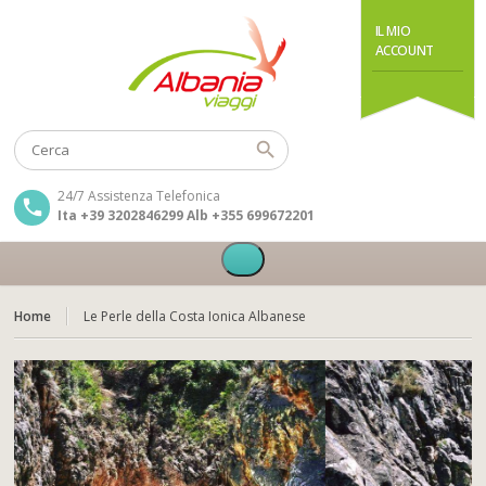
IL MIO
ACCOUNT
24/7 Assistenza Telefonica
Ita +39 3202846299 Alb +355 699672201
Home
Le Perle della Costa Ionica Albanese