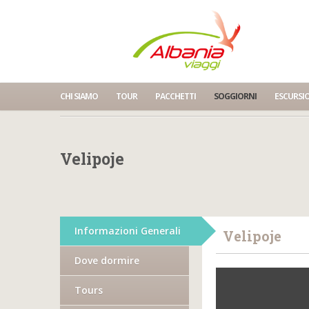
CHI SIAMO
TOUR
PACCHETTI
SOGGIORNI
ESCURSI
Home
Velipoje
Velipoje
Informazioni Generali
Velipoje
Dove dormire
Tours