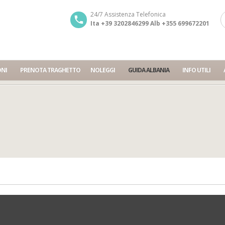
24/7 Assistenza Telefonica
Ita +39 3202846299 Alb +355 699672201
ONI
PRENOTA TRAGHETTO
NOLEGGI
GUIDA ALBANIA
INFO UTILI