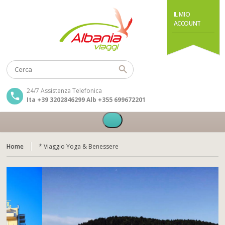
IL MIO
ACCOUNT
24/7 Assistenza Telefonica
Ita +39 3202846299 Alb +355 699672201
Home
* Viaggio Yoga & Benessere