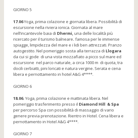
GIORNO 5
17.06
Yoga, prima colazione e giornata libera. Possibilità di
escursione nella riviera ionica. Giornata al mare
nell’incantevole baia di
Dhermi,
una delle località più
ricercato per il turismo balneare
.
famosa per le immense
spiagge, limpidezza del mare e i lidi ben attrezzati. Pranzo
autogestito. Nel pomeriggio sosta alla terrazza di
Llogara
da cui si gode di una vista mozzafiato a picco sul mare ed
escursione nel parco naturale, a circa 1000 m di quota, tra
docili cerbiatti, pini loricati e natura vergine
.
Serata e cena
libera e pernottamento in hotel A&G 4****.
GIORNO 6
18.06.
Yoga, prima colazione e mattinata libera. Nel
pomeriggio trasferimento presso il
Diamond Hill & Spa
per percorso Spa con possibilità di massaggio di vario
genere previa prenotazione. Rientro in Hotel. Cena libera e
pernottamento in Hotel A&G 4****.
GIORNO 7