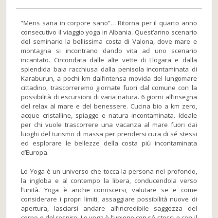
“Mens sana in corpore sano”… Ritorna per il quarto anno
consecutivo il viaggio yoga in Albania. Quest’anno scenario
del seminario la bellissima costa di Valona, dove mare e
montagna si incontrano dando vita ad uno scenario
incantato. Circondata dalle alte vette di Llogara e dalla
splendida baia racchiusa dalla penisola incontaminata di
Karaburun, a pochi km dall’intensa movida del lungomare
cittadino, trascorreremo giornate fuori dal comune con la
possibilità di escursioni di varia natura. 6 giorni all’insegna
del relax al mare e del benessere. Cucina bio a km zero,
acque cristalline, spiagge e natura incontaminata. Ideale
per chi vuole trascorrere una vacanza al mare fuori dai
luoghi del turismo di massa per prendersi cura di sé stessi
ed esplorare le bellezze della costa più incontaminata
d’Europa.
Lo Yoga è un universo che tocca la persona nel profondo,
la ingloba e al contempo la libera, conducendola verso
l’unità. Yoga è anche conoscersi, valutare se e come
considerare i propri limiti, assaggiare possibilità nuove di
apertura, lasciarsi andare all’incredibile saggezza del
corpo e del respiro. Lo yoga è l’unione con sé stessi e con il