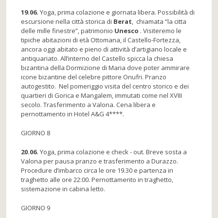
19.06.
Yoga, prima colazione e giornata libera. Possibilità di
escursione nella città storica di
Berat
, chiamata “la citta
delle mille finestre”, patrimonio
Unesco
. Visiteremo le
tipiche abitazioni di età Ottomana, il Castello-Fortezza,
ancora oggi abitato e pieno di attività d’artigiano locale e
antiquariato. All’interno del Castello spicca la chiesa
bizantina della Dormizione di Maria dove poter ammirare
icone bizantine del celebre pittore Onufri. Pranzo
autogestito. Nel pomeriggio visita del centro storico e dei
quartieri di Gorica e Mangalem, immutati come nel XVIII
secolo. Trasferimento a Valona. Cena libera e
pernottamento in Hotel A&G 4****.
GIORNO 8
20.06.
Yoga, prima colazione e check - out. Breve sosta a
Valona per pausa pranzo e trasferimento a Durazzo.
Procedure d’imbarco circa le ore 19.30 e partenza in
traghetto alle ore 22:00. Pernottamento in traghetto,
sistemazione in cabina letto.
GIORNO 9