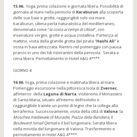
15.06.
Yoga, prima colazione e giornata libera. Possibilità di
giornata al mare nella penisola di
Karaburun
alla scoperta
delle sue baie e grotte, raggiungibili solo via mare.
Karaburun, ultima perla naturalistica del mediterraneo,
denominata come “
la costa ai tempi di Ulisse
”, con
insenature vergini, grotte e acqua cristallina. Partenza al
mattino, visita della grande grotta del pirata “
Haxhi Ali
” e
sosta in baia attrezzata. Rientro nel pomeriggio con pausa
pranzo in uno dei lidi ristorantini della penisola. Serata e
cena libera. Pernottamento in Hotel A&G 4****.
GIORNO 4
16.06.
Yoga, prima colazione e mattinata libera al mare.
Pomeriggio escursione nella pittoresca Isola di
Zvernec
,
all’interno della
Laguna di Narta
. Visiteremo il Monastero
di Santa Maria, situato all’interno dell’isolotto e
raggiungibile tramite un ponte di legno che la collega alla
terraferma. Successivamente, visita della città di
Valona
: la
Moschea medievale di Muradie
,
Piazza della Bandiera
, il
Boulevard Ismail Qemali
e il bel lungomare. Serata libera
nella movida del lungomare di Valona. Trasferimento e
pernottamento in Hotel A&G 4****.