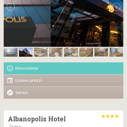
Descrizione
Listino prezzi
Servizi




Albanopolis Hotel
, Tirana