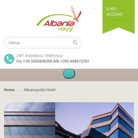
IL MIO
ACCOUNT
24/7 Assistenza Telefonica
Ita +39 3202846299 Alb +355 699672201
Home
Albanopolis Hotel