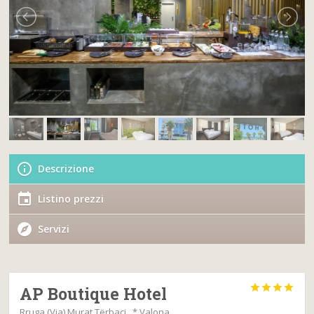
Descrizione
Listino prezzi
Servizi




AP Boutique Hotel
Rruga (Via) Murat Tërbaçi , * Valona