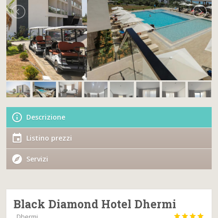
Descrizione
Listino prezzi
Servizi
Black Diamond Hotel Dhermi
, Dhermi



