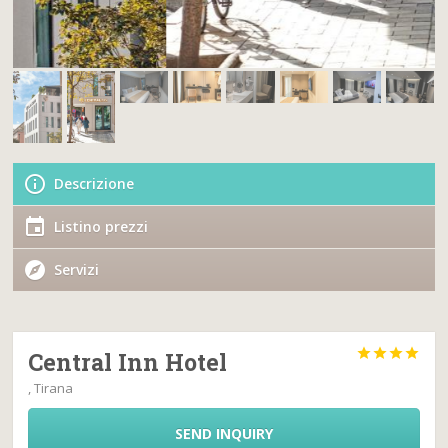
Descrizione
Listino prezzi
Servizi




Central Inn Hotel
, Tirana
SEND INQUIRY