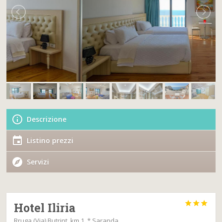
Descrizione
Listino prezzi
Servizi



Hotel Iliria
Rruga (Via) Butrint, km 1, * Saranda