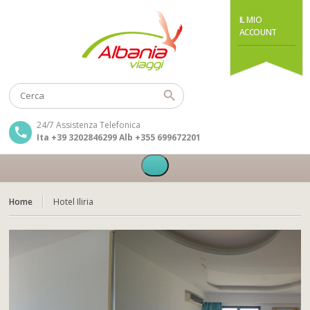
IL MIO
ACCOUNT
24/7 Assistenza Telefonica
Ita +39 3202846299 Alb +355 699672201
Home
Hotel Iliria