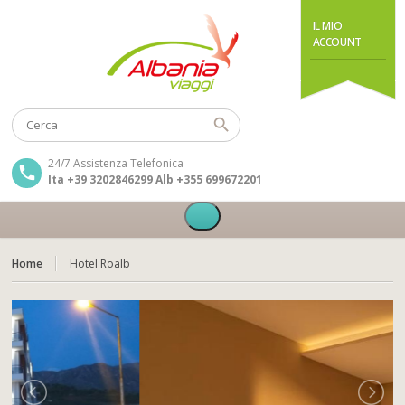
IL MIO
ACCOUNT
24/7 Assistenza Telefonica
Ita +39 3202846299 Alb +355 699672201
Home
Hotel Roalb