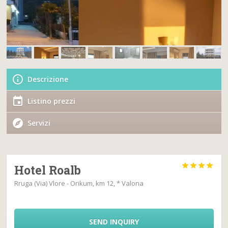
Descrizione
Listino prezzi
Servizi




Hotel Roalb
Rruga (Via) Vlore - Orikum, km 12, * Valona
SEND INQUIRY