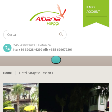
IL MIO
ACCOUNT
24/7 Assistenza Telefonica
Ita +39 3202846299 Alb +355 699672201
Home
Hotel Sarajet e Pashait 1