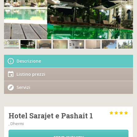
Descrizione
Listino prezzi
Servizi




Hotel Sarajet e Pashait 1
, Dhermi