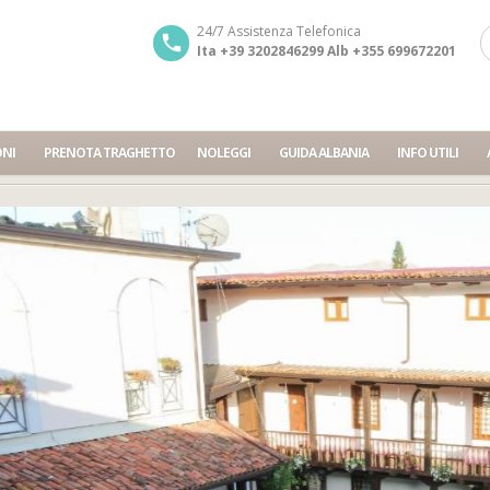
24/7 Assistenza Telefonica
Ita +39 3202846299 Alb +355 699672201
ONI
PRENOTA TRAGHETTO
NOLEGGI
GUIDA ALBANIA
INFO UTILI