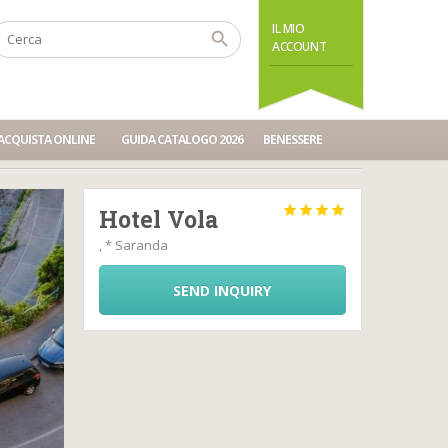
IL MIO
ACCOUNT
ACQUISTA ONLINE
GUIDA CATALOGO 2026
BENESSERE




Hotel Vola
, * Saranda
SEND INQUIRY