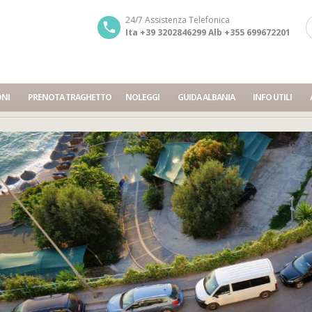
24/7 Assistenza Telefonica
Ita +39 3202846299 Alb +355 699672201
ONI
PRENOTA TRAGHETTO
NOLEGGI
GUIDA ALBANIA
INFO UTILI