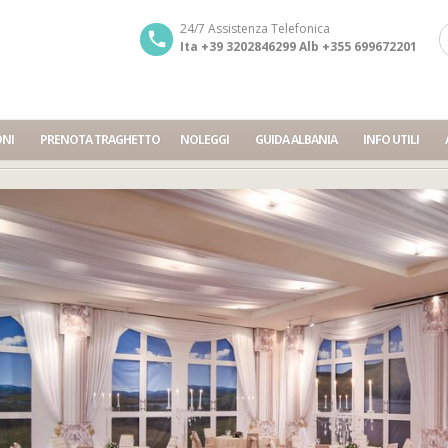
24/7 Assistenza Telefonica
Ita +39 3202846299 Alb +355 699672201
ONI
PRENOTA TRAGHETTO
NOLEGGI
GUIDA ALBANIA
INFO UTILI