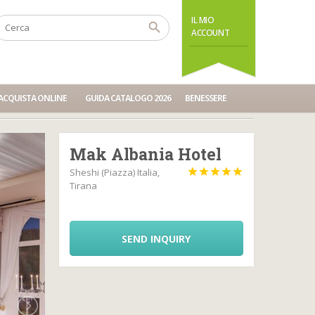
IL MIO
ACCOUNT
ACQUISTA ONLINE
GUIDA CATALOGO 2026
BENESSERE
Mak Albania Hotel
Sheshi (Piazza) Italia,





Tirana
SEND INQUIRY