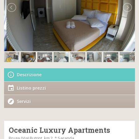
Descrizione
Listino prezzi
Servizi
Oceanic Luxury Apartments
Rruga (Via) Butrint, km 2, * Saranda