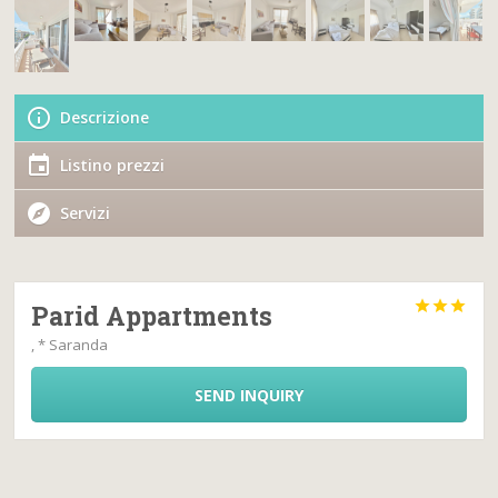
Descrizione
Listino prezzi
Servizi



Parid Appartments
, * Saranda
SEND INQUIRY