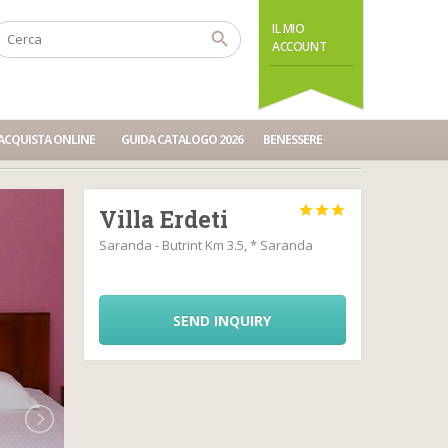
IL MIO
ACCOUNT
ACQUISTA ONLINE
GUIDA CATALOGO 2026
BENESSERE



Villa Erdeti
Saranda - Butrint Km 3.5, * Saranda
SEND INQUIRY