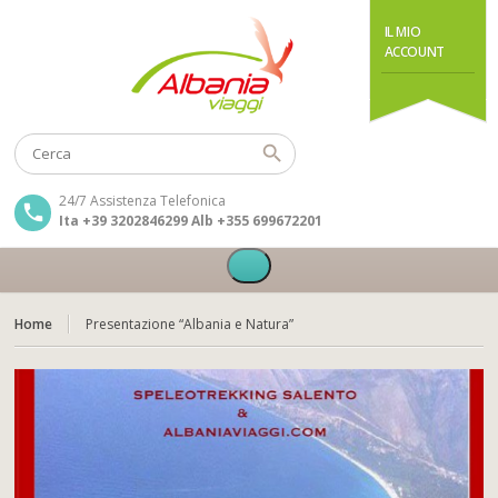
IL MIO
ACCOUNT
24/7 Assistenza Telefonica
Ita +39 3202846299 Alb +355 699672201
Home
Presentazione “Albania e Natura”