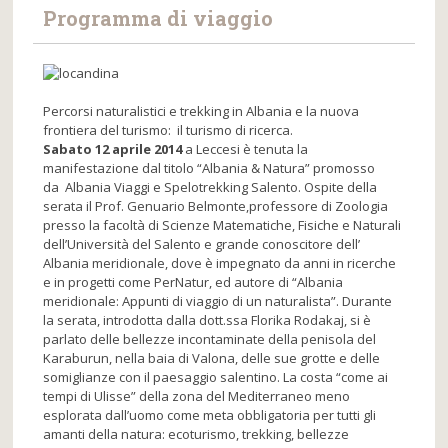
Programma di viaggio
Percorsi naturalistici e trekking in Albania e la nuova
frontiera del turismo: il turismo di ricerca.
Sabato 12 aprile 2014
a Lecce
si è tenuta la
manifestazione dal titolo
“Albania & Natura”
promosso
da
Albania Viaggi e Spelotrekking Salento
. Ospite della
serata il
Prof. Genuario Belmonte,
professore di Zoologia
presso la facoltà di Scienze Matematiche, Fisiche e Naturali
dell’Università del Salento e grande conoscitore dell’
Albania meridionale, dove è impegnato da anni in ricerche
e in progetti come PerNatur, ed autore di “Albania
meridionale: Appunti di viaggio di un naturalista”. Durante
la serata, introdotta dalla
dott.ssa Florika Rodakaj
, si è
parlato delle bellezze incontaminate della penisola del
Karaburun, nella baia di Valona, delle sue grotte e delle
somiglianze con il paesaggio salentino. La costa “come ai
tempi di Ulisse” della zona del Mediterraneo meno
esplorata dall’uomo come meta obbligatoria per tutti gli
amanti della natura: ecoturismo, trekking, bellezze