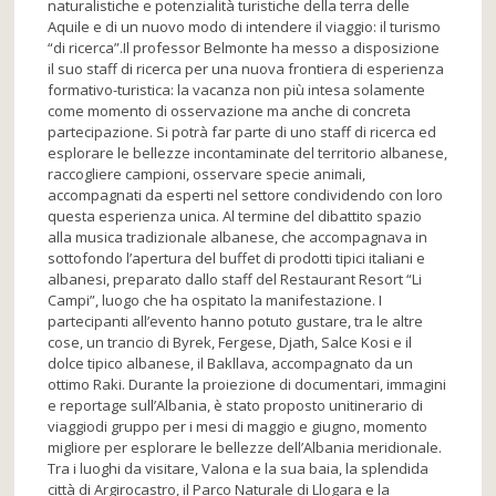
naturalistiche e potenzialità turistiche della terra delle
Aquile e di un nuovo modo di intendere il viaggio: il turismo
“di ricerca”.Il professor Belmonte ha messo a disposizione
il suo staff di ricerca per una nuova frontiera di esperienza
formativo-turistica: la vacanza non più intesa solamente
come momento di osservazione ma anche di concreta
partecipazione. Si potrà far parte di uno staff di ricerca ed
esplorare le bellezze incontaminate del territorio albanese,
raccogliere campioni, osservare specie animali,
accompagnati da esperti nel settore condividendo con loro
questa esperienza unica. Al termine del dibattito spazio
alla musica tradizionale albanese, che accompagnava in
sottofondo l’apertura del buffet di prodotti tipici italiani e
albanesi, preparato dallo staff del Restaurant Resort “Li
Campi”, luogo che ha ospitato la manifestazione. I
partecipanti all’evento hanno potuto gustare, tra le altre
cose, un trancio di Byrek, Fergese, Djath, Salce Kosi e il
dolce tipico albanese, il Bakllava, accompagnato da un
ottimo Raki. Durante la proiezione di documentari, immagini
e reportage sull’Albania, è stato proposto un
itinerario di
viaggio
di gruppo per i mesi di
maggio e giugno
, momento
migliore per esplorare le bellezze dell’Albania meridionale.
Tra i luoghi da visitare, Valona e la sua baia, la splendida
città di Argirocastro, il Parco Naturale di Llogara e la