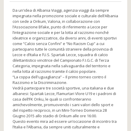
Da un'idea di Albania Viaggi, agenzia viaggi da sempre
impegnata nella promozione sociale e culturale dell’Albania
con sede a Orikum, Valona, in collaborazione con
l’Associazione Bfake, punto di riferimento a Lecce per
l’integrazione sociale e per la lotta al razzismo nonché
ideatrice e organizzatrice, da diversi anni, di eventi sportivi
come “Calcio senza Confini” e “No Racism Cup” a cui
partecipano tutte le comunità straniere della provincia di
Lecce e d’Italia e l’U.S. Spartak Lecce, squadra di calcio
dilettantistico vincitrice del Campionato F.I.G.C. di Terza
Categoria, impegnata nella salvaguardia del territorio e
nella lotta al razzismo t
ramite il calcio popolare.
“La coppa dell'uguaglianza” – Il primo torneo contro il
Razzismo e la Discriminazione.
Vedrà partecipare tre società sportive, una italiana e due
albanesi: Spartak Lecce, Flamurtari Vlore U19 e i padroni di
casa dell’FK Oriku, le quali si confronteranno
amichevolmente, promuovendo i sani valori dello sport e
del rispetto reciproco, in un Mini-Torneo Domenica 28
Giugno 2015 allo stadio di Orikum alle ore 16:00.
Questo evento mira ad essere un’occasione di incontro tra
l’Italia e l’Albania, da sempre uniti culturalmente e