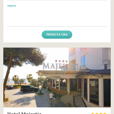
more
PRENOTA ORA
Hotel Majestic



