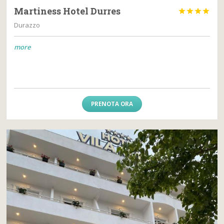
Martiness Hotel Durres




Durazzo
more
PRENOTA ORA