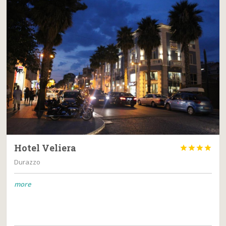
Hotel Veliera




Durazzo
more