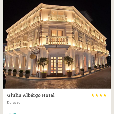
Giulia Albérgo Hotel




Durazzo
more